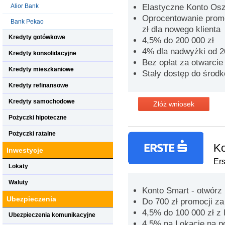
Alior Bank
Elastyczne Konto Os
Oprocentowanie promo
Bank Pekao
zł dla nowego klienta
Kredyty gotówkowe
4,5% do 200 000 zł
4% dla nadwyżki od 20
Kredyty konsolidacyjne
Bez opłat za otwarcie
Kredyty mieszkaniowe
Stały dostęp do środ
Kredyty refinansowe
Kredyty samochodowe
Złóż wniosek
Pożyczki hipoteczne
Pożyczki ratalne
Ko
Inwestycje
Er
Lokaty
Waluty
Konto Smart - otwórz 
Ubezpieczenia
Do 700 zł promocji z
4,5% do 100 000 zł 
Ubezpieczenia komunikacyjne
4,5% na Lokacie na p