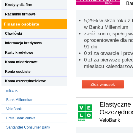
Ba
Kredyty dla firm
Rachunki firmowe
5,25% w skali roku z
Finanse osobiste
w Banku Millennium
załóż konto, spełnij 
Chwilówki
oprocentowanie dla n
Informacja kredytowa
91 dni
Karty kredytowe
0 zł za otwarcie i pr
0 zł za pierwsze pol
Konta młodzieżowe
miesiącu kalendarzo
Konta osobiste
Konta oszczędnościowe
Złóż wniosek
mBank
Bank Millennium
Elastyczne
VeloBank
Oszczędno
Erste Bank Polska
VeloBank
Santander Consumer Bank