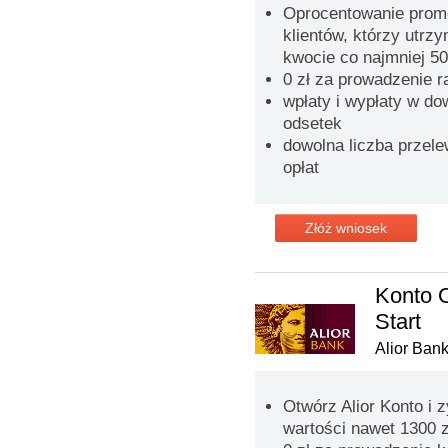
Oprocentowanie promo
klientów, którzy utrz
kwocie co najmniej 50
0 zł za prowadzenie 
wpłaty i wypłaty w d
odsetek
dowolna liczba przel
opłat
Złóż wniosek
Konto 
Start
Alior Ban
Otwórz Alior Konto i 
wartości nawet 1300 z