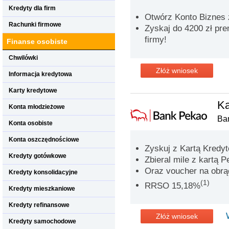
Kredyty dla firm
Otwórz Konto Biznes
Rachunki firmowe
Zyskaj do 4200 zł pre
firmy!
Finanse osobiste
Chwilówki
Złóż wniosek
Informacja kredytowa
Karty kredytowe
Ka
Konta młodzieżowe
Ba
Konta osobiste
Konta oszczędnościowe
Zyskuj z Kartą Kredy
Kredyty gotówkowe
Zbieral mile z kartą P
Oraz voucher na obrąc
Kredyty konsolidacyjne
(1)
RRSO 15,18%
Kredyty mieszkaniowe
Kredyty refinansowe
Złóż wniosek
Kredyty samochodowe