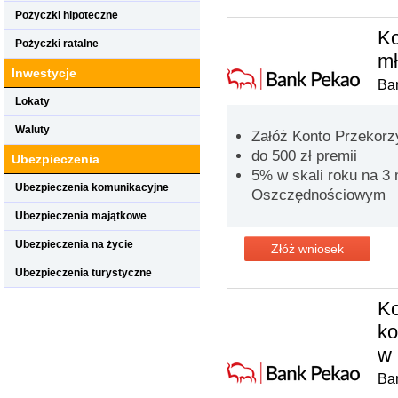
Pożyczki hipoteczne
Ko
Pożyczki ratalne
m
Inwestycje
Ba
Lokaty
Waluty
Załóż Konto Przekorzy
do 500 zł premii
Ubezpieczenia
5% w skali roku na 3
Ubezpieczenia komunikacyjne
Oszczędnościowym
Ubezpieczenia majątkowe
Ubezpieczenia na życie
Złóż wniosek
Ubezpieczenia turystyczne
Ko
k
w 
Ba