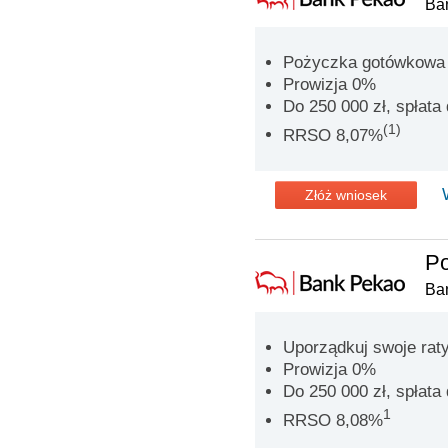
Ba
Pożyczka gotówkowa n
Prowizja 0%
Do 250 000 zł, spłata 
(1)
RRSO 8,07%
Złóż wniosek
Po
Ba
Uporządkuj swoje rat
Prowizja 0%
Do 250 000 zł, spłata 
1
RRSO 8,08%