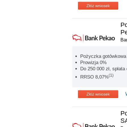
Złóż wniosek
P
Pe
Ba
Pożyczka gotówkowa n
Prowizja 0%
Do 250 000 zł, spłata 
(1)
RRSO 8,07%
Złóż wniosek
P
SA